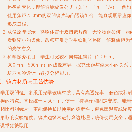
路径的变化，理解透镜成像公式（如1/f = 1/u + 1/v）。例
使用焦距200mm的双凹镜片与凸透镜组合，能直观展示虚像
形成过程。
成像原理演示
：将物体置于双凹镜片前，无论物距如何，始
看到缩小的虚像。教师可引导学生绘制光路图，解释像距为
的光学意义。
科学探究项目
：学生可比较不同焦距镜片（200mm、
300mm、500mm）的成像差异，探究焦距与像大小的关系
培养实验设计与数据分析能力。
三、镜片材质与工艺优势
教学用双凹镜片多采用光学玻璃材质，具有高透光率、低色散和
磨损的特点。直径统一为50mm，便于手持操作和固定安装。玻璃
片相比树脂镜片，更能保持长期使用的稳定性，避免因温度或湿
变形影响实验精度。镜片边缘常进行磨边处理，确保使用安全，
合课堂频繁取用。