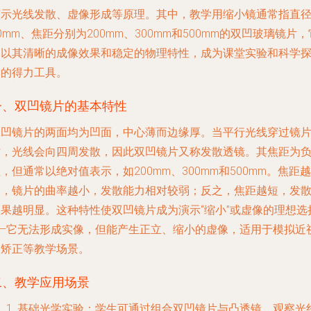
演示光线发散、虚像形成等原理。其中，教学用缩小镜通常指直
0mm、焦距分别为200mm、300mm和500mm的双凹玻璃镜片，
们以其清晰的成像效果和稳定的物理特性，成为课堂实验和科学
索的得力工具。
一、双凹镜片的基本特性
双凹镜片的两面均为凹面，中心薄而边缘厚。当平行光线穿过镜
时，光线会向四周发散，因此双凹镜片又称发散透镜。其焦距为
，但通常以绝对值表示，如200mm、300mm和500mm。焦距越
长，镜片的曲率越小，发散能力相对较弱；反之，焦距越短，发
效果越明显。这种特性使双凹镜片成为演示“缩小”或虚像的理想选
——它无法形成实像，但能产生正立、缩小的虚像，适用于模拟近
眼矫正等教学场景。
二、教学应用场景
基础光学实验
：学生可通过组合双凹镜片与凸透镜，观察光