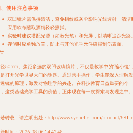
四、使用注意事项
双凹镜片需保持清洁，避免指纹或灰尘影响光线透射；清洁
应用软布蘸取酒精轻轻擦拭。
实验时建议搭配光源（如激光笔）和光屏，以清晰追踪光路
存储时应单独放置，防止与其他光学元件碰撞刮伤表面。
##
径50mm、焦距多选的双凹玻璃镜片，不仅是教学中的“缩小镜”
更是打开光学世界大门的钥匙。通过亲手操作，学生能深入理解
散透镜的原理，激发对物理学的兴趣。在科技教育日益重要的今
天，这类基础光学工具的价值，正体现在每一次探索与发现之中
若转载，请注明出处：http://www.syebetter.com/product/68.htm
新时间：2026-08-06 14:42:48