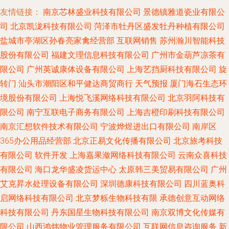
友情链接：
南京芯林盛业科技有限公司
景德镇雅道瓷业有限公
司
北京凯泷科技有限公司
菏泽市牡丹区盛发牡丹种植有限公司
盐城市亭湖区孙春亮家禽经营部
互联网销售
苏州瀚川智能科技
股份有限公司
福建文理信息科技有限公司
广州市金葫芦凉茶有
限公司
广州英诚康体设备有限公司
上海艺挡厨科技有限公司
旋
转门
汕头市潮阳区和平健达商贸商行
天气预报
厦门海石生态环
境股份有限公司
上海悦飞溪网络科技有限公司
北京羽阿科技有
限公司
南宁互联电子商务有限公司
上海吉橙印刷科技有限公司
南京汇想软件技术有限公司
宁波烨煜进出口有限公司
南岸区
365办公用品经营部
北京正易文化传播有限公司
北京旅考科技
有限公司
软件开发
上海嘉果潋网络科技有限公司
云南众喜科技
有限公司
海口龙华盛凌货运中心
太原韩三美贸易有限公司
广州
艾克昇水处理设备有限公司
深圳德康科技有限公司
四川蓝奥科
启网络科技有限公司
北京梦栎生物科技有限
承德创意互动网络
科技有限公司
丹东国星生物科技有限公司
南京双博文化传媒有
限公司
山西鸿炜物业管理服务有限公司
互联网信息咨询服务
新