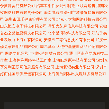
余黄源贸易有限公司
汽车零部件及配件制造
互联网销售
海南秋
收网络科技有限责任公司
海南电影网
亳州市梦濒耀建筑有限公
司
深圳市田禾健康管理有限公司
北京云太和网络科技有限公司
山东恒安电子科技有限公司
濮阳大芝麻信息科技有限公司
安徽
省杰之盛信息科技有限公司
北京星河秋科技有限公司
好助手实
业发展（上海）有限公司
安徽五二零信息技术有限公司
武汉米
修兔家居用品有限公司
周易算命
大连中赢盛世商品经纪有限公
司
网络文化经营
广州帆跨建材有限公司
通川区南润网络科技工
作室
上海翰降网络科技工作室
上海皓筑跃科技有限公司
深圳众
享分利互联网信息服务有限公司
上海复记实业有限公司
深圳市
好而优国际供应链有限公司
上海侨治因私出入境服务有限公司